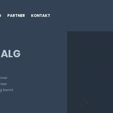
G
PARTNER
KONTAKT
 ALG
einer
nser
g kennt