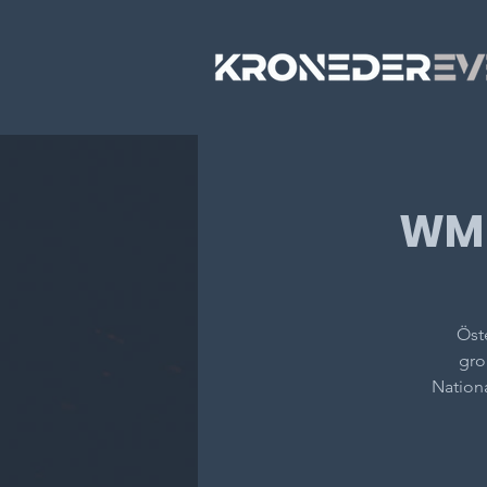
WM 
Öste
gro
Nation