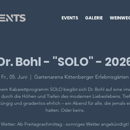
EVENTS
GALERIE
WEINWE
Dr. Bohl - "SOLO" - 202
Fr., 05. Juni
  |  
Gartenarena Kittenberger Erlebnisgärten
inem Kabarettprogramm SOLO begibt sich Dr. Bohl auf eine irrw
 durch die Höhen und Tiefen des modernen Liebeslebens. Tre
züngig und gnadenlos ehrlich – ein Abend für alle, die jemals e
hatten. Oder keins.
Wetter: Ab Freitagnachmittag - sonniges Wetter angekündigt!