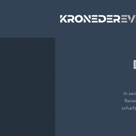
In se
Reise
scharf