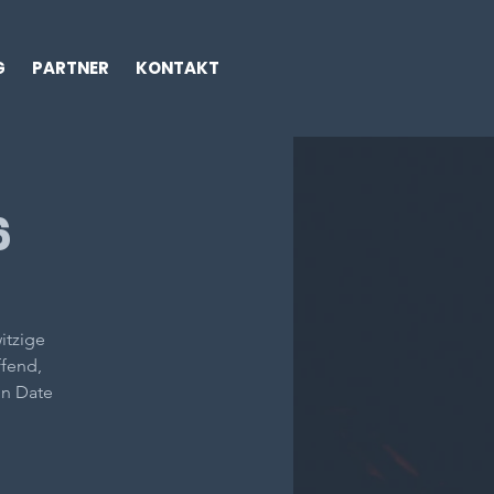
G
PARTNER
KONTAKT
6
itzige
ffend,
in Date