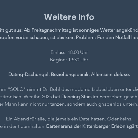
Weitere Info
ht gut aus: Ab Freitagnachmittag ist sonniges Wetter angekündi
ropfen vorbeischauen, ist das kein Problem: Für den Notfall li
Einlass: 18:00 Uhr
Beginn: 19:30 Uhr
Dating-Dschungel. Beziehungspanik. Alleinsein deluxe.
mm "SOLO" nimmt Dr. Bohl das moderne Liebesleben unter die L
bstironisch. Wer ihn 2025 bei 
Dancing Stars
 im Fernsehen gesehe
er Mann kann nicht nur tanzen, sondern auch gnadenlos unterha
Ein Abend für alle, die jemals ein Date hatten. Oder keins.
ve in der traumhaften 
Gartenarena der Kittenberger Erlebnisgär