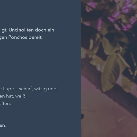
gt. Und sollten doch ein 
egen Ponchos bereit.
upe – scharf, witzig und 
n hat, weiß:
lten.
ten
.