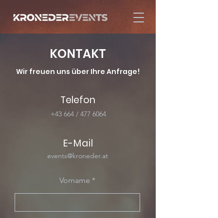
KONTAKT
Wir freuen uns über Ihre Anfrage!
Telefon
+43 664 /
477 6064
E-Mail
events@kroneder.at
Vorname