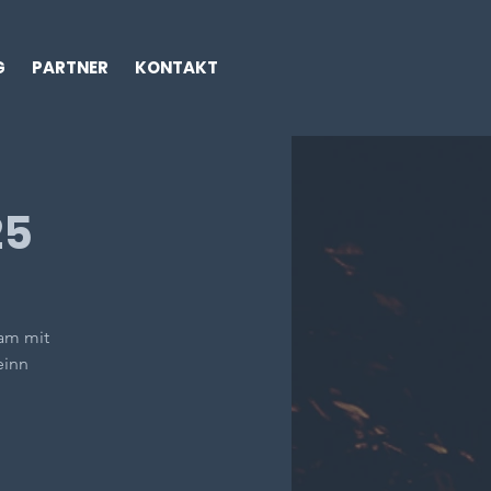
G
PARTNER
KONTAKT
25
sam mit
einn