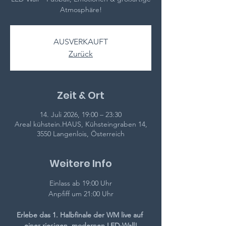
Atmosphäre!
AUSVERKAUFT
Zurück
Zeit & Ort
14. Juli 2026, 19:00 – 23:30
Areal kühstein.HAUS, Kühsteingraben 14,
3550 Langenlois, Österreich
Weitere Info
Einlass ab 19:00 Uhr
Anpfiff um 21:00 Uhr
Erlebe das 1. Halbfinale der WM live auf 
einer riesigen, modernen LED-Wall!