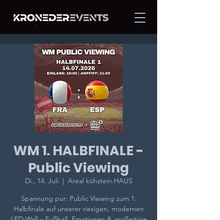
WM 1. HALBFINALE -
Public Viewing
Di., 14. Juli
  |  
Areal kühstein.HAUS
Spannung pur: Public Viewing zum 1.
Halbfinale auf unserer riesigen, modernen
LED-Wall – Fußball, Emotionen & großartige