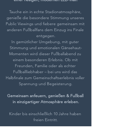
Tauche ein in echte Stadionatmosphäre, 
genieße die besondere Stimmung unseres 
Public Viewings und fiebere gemeinsam mit 
anderen Fußballfans dem Einzug ins Finale 
entgegen.
In gemütlicher Umgebung, mit guter 
Stimmung und emotionalen Gänsehaut-
Momenten wird dieser Fußballabend zu 
einem besonderen Erlebnis. Ob mit 
Freunden, Familie oder als echter 
Fußballliebhaber – bei uns wird das 
Halbfinale zum Gemeinschaftserlebnis voller 
Spannung und Begeisterung.
Gemeinsam anfeuern, genießen & Fußball 
in einzigartiger Atmosphäre erleben.
Kinder bis einschließlich 10 Jahre haben 
freien Eintritt.